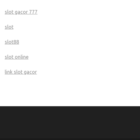
slot gacor 777
slot
slot88
slot online
link slot gacor