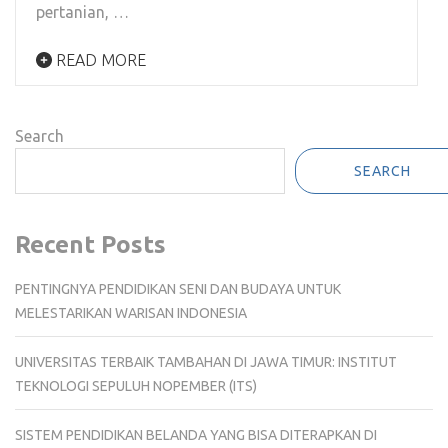
pertanian, …
READ MORE
Search
SEARCH
Recent Posts
PENTINGNYA PENDIDIKAN SENI DAN BUDAYA UNTUK
MELESTARIKAN WARISAN INDONESIA
UNIVERSITAS TERBAIK TAMBAHAN DI JAWA TIMUR: INSTITUT
TEKNOLOGI SEPULUH NOPEMBER (ITS)
SISTEM PENDIDIKAN BELANDA YANG BISA DITERAPKAN DI