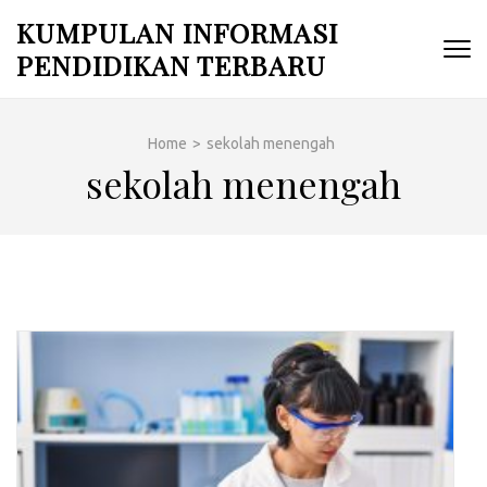
Skip
KUMPULAN INFORMASI
to
PENDIDIKAN TERBARU
content
(Press
Enter)
Home
>
sekolah menengah
sekolah menengah