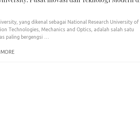
versity, yang dikenal sebagai National Research University of
ion Technologies, Mechanics and Optics, adalah salah satu
tas paling bergengsi …
 MORE