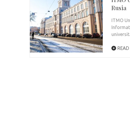
Rusia
ITMO Uni
Informat
universi
READ