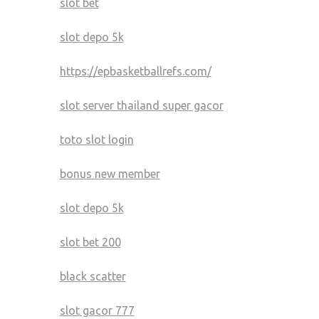
slot bet
slot depo 5k
https://epbasketballrefs.com/
slot server thailand super gacor
toto slot login
bonus new member
slot depo 5k
slot bet 200
black scatter
slot gacor 777