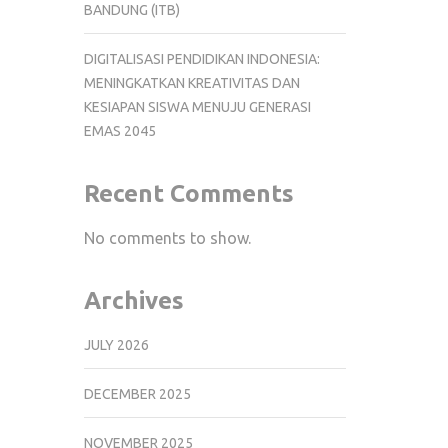
BANDUNG (ITB)
DIGITALISASI PENDIDIKAN INDONESIA:
MENINGKATKAN KREATIVITAS DAN
KESIAPAN SISWA MENUJU GENERASI
EMAS 2045
Recent Comments
No comments to show.
Archives
JULY 2026
DECEMBER 2025
NOVEMBER 2025