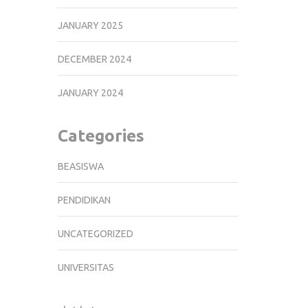
JANUARY 2025
DECEMBER 2024
JANUARY 2024
Categories
BEASISWA
PENDIDIKAN
UNCATEGORIZED
UNIVERSITAS