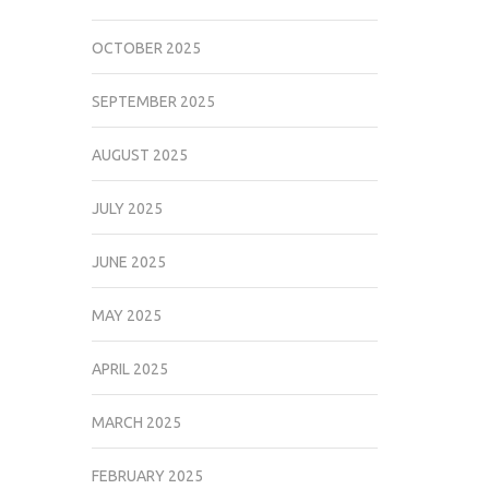
OCTOBER 2025
SEPTEMBER 2025
AUGUST 2025
JULY 2025
JUNE 2025
MAY 2025
APRIL 2025
MARCH 2025
FEBRUARY 2025