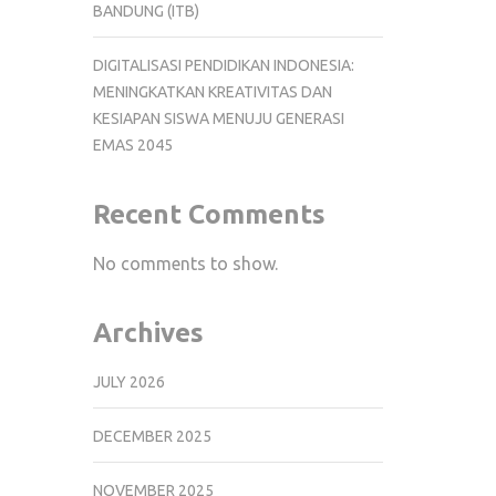
BANDUNG (ITB)
DIGITALISASI PENDIDIKAN INDONESIA:
MENINGKATKAN KREATIVITAS DAN
KESIAPAN SISWA MENUJU GENERASI
EMAS 2045
Recent Comments
No comments to show.
Archives
JULY 2026
DECEMBER 2025
NOVEMBER 2025