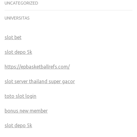
UNCATEGORIZED
UNIVERSITAS
slot bet
slot depo 5k
https://epbasketballrefs.com/
slot server thailand super gacor
toto slot login
bonus new member
slot depo 5k