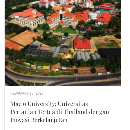
FEBRUARY 23, 2025
Maejo University: Universitas
Pertanian Tertua di Thailand dengan
Inovasi Berkelanjutan