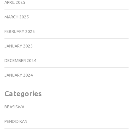
APRIL 2025
MARCH 2025
FEBRUARY 2025
JANUARY 2025
DECEMBER 2024
JANUARY 2024
Categories
BEASISWA
PENDIDIKAN