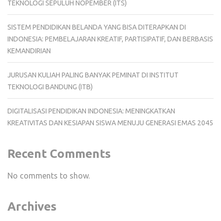
TEKNOLOGI SEPULUH NOPEMBER (ITS)
SISTEM PENDIDIKAN BELANDA YANG BISA DITERAPKAN DI
INDONESIA: PEMBELAJARAN KREATIF, PARTISIPATIF, DAN BERBASIS
KEMANDIRIAN
JURUSAN KULIAH PALING BANYAK PEMINAT DI INSTITUT
TEKNOLOGI BANDUNG (ITB)
DIGITALISASI PENDIDIKAN INDONESIA: MENINGKATKAN
KREATIVITAS DAN KESIAPAN SISWA MENUJU GENERASI EMAS 2045
Recent Comments
No comments to show.
Archives