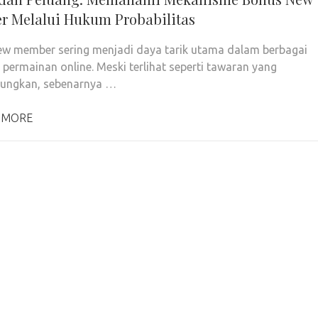
 Melalui Hukum Probabilitas
w member sering menjadi daya tarik utama dalam berbagai
 permainan online. Meski terlihat seperti tawaran yang
ungkan, sebenarnya …
 MORE