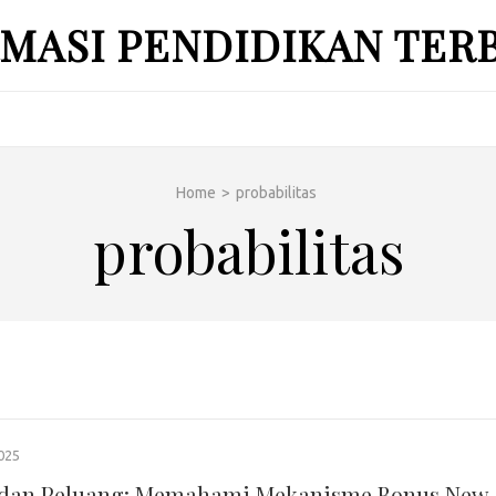
MASI PENDIDIKAN TER
Home
>
probabilitas
probabilitas
025
 dan Peluang: Memahami Mekanisme Bonus New