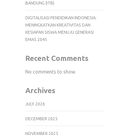
BANDUNG (ITB)
DIGITALISASI PENDIDIKAN INDONESIA:
MENINGKATKAN KREATIVITAS DAN
KESIAPAN SISWA MENUJU GENERASI
EMAS 2045
Recent Comments
No comments to show.
Archives
JULY 2026
DECEMBER 2025
NOVEMBER 2025