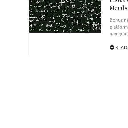
Member
Bonus ne
platform
mengunt
READ