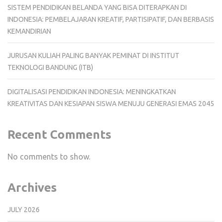
SISTEM PENDIDIKAN BELANDA YANG BISA DITERAPKAN DI
INDONESIA: PEMBELAJARAN KREATIF, PARTISIPATIF, DAN BERBASIS
KEMANDIRIAN
JURUSAN KULIAH PALING BANYAK PEMINAT DI INSTITUT
TEKNOLOGI BANDUNG (ITB)
DIGITALISASI PENDIDIKAN INDONESIA: MENINGKATKAN
KREATIVITAS DAN KESIAPAN SISWA MENUJU GENERASI EMAS 2045
Recent Comments
No comments to show.
Archives
JULY 2026