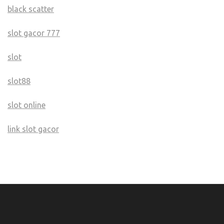
black scatter
slot gacor 777
slot
slot88
slot online
link slot gacor