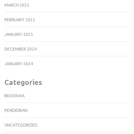
MARCH 2025
FEBRUARY 2025
JANUARY 2025
DECEMBER 2024
JANUARY 2024
Categories
BEASISWA
PENDIDIKAN
UNCATEGORIZED