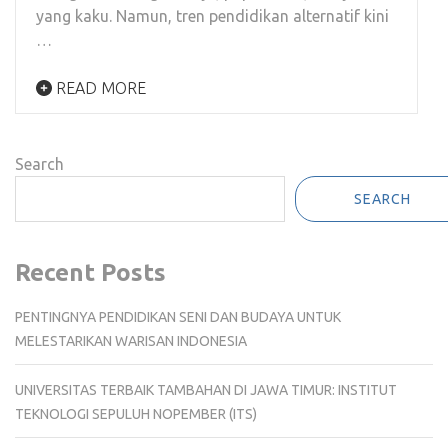
yang kaku. Namun, tren pendidikan alternatif kini
…
READ MORE
Search
SEARCH
Recent Posts
PENTINGNYA PENDIDIKAN SENI DAN BUDAYA UNTUK
MELESTARIKAN WARISAN INDONESIA
UNIVERSITAS TERBAIK TAMBAHAN DI JAWA TIMUR: INSTITUT
TEKNOLOGI SEPULUH NOPEMBER (ITS)