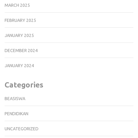
MARCH 2025
FEBRUARY 2025
JANUARY 2025
DECEMBER 2024
JANUARY 2024
Categories
BEASISWA
PENDIDIKAN
UNCATEGORIZED