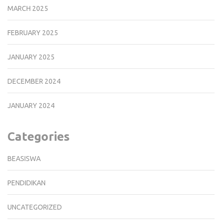
MARCH 2025
FEBRUARY 2025
JANUARY 2025
DECEMBER 2024
JANUARY 2024
Categories
BEASISWA
PENDIDIKAN
UNCATEGORIZED