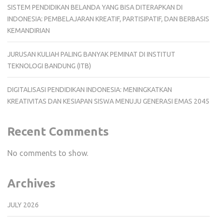
SISTEM PENDIDIKAN BELANDA YANG BISA DITERAPKAN DI
INDONESIA: PEMBELAJARAN KREATIF, PARTISIPATIF, DAN BERBASIS
KEMANDIRIAN
JURUSAN KULIAH PALING BANYAK PEMINAT DI INSTITUT
TEKNOLOGI BANDUNG (ITB)
DIGITALISASI PENDIDIKAN INDONESIA: MENINGKATKAN
KREATIVITAS DAN KESIAPAN SISWA MENUJU GENERASI EMAS 2045
Recent Comments
No comments to show.
Archives
JULY 2026