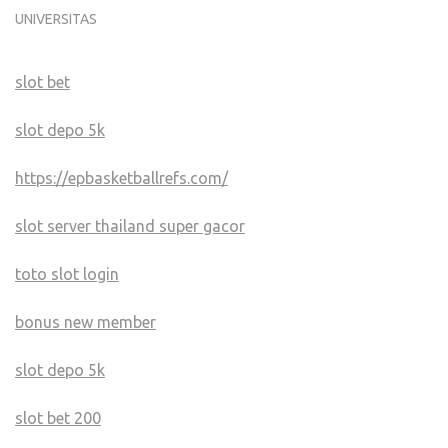
UNIVERSITAS
slot bet
slot depo 5k
https://epbasketballrefs.com/
slot server thailand super gacor
toto slot login
bonus new member
slot depo 5k
slot bet 200