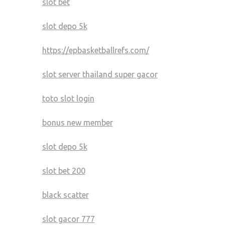
slot bet
slot depo 5k
https://epbasketballrefs.com/
slot server thailand super gacor
toto slot login
bonus new member
slot depo 5k
slot bet 200
black scatter
slot gacor 777