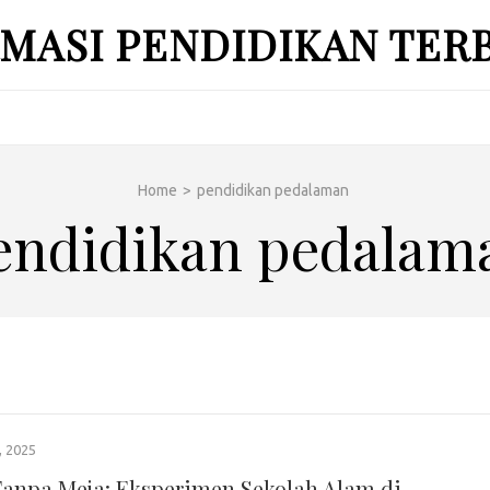
MASI PENDIDIKAN TER
Home
>
pendidikan pedalaman
endidikan pedalam
 2025
Tanpa Meja: Eksperimen Sekolah Alam di