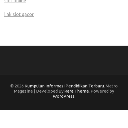
slot online
link slot gacor
© 2026
Kumpulan Informasi Pendidikan Terbaru
. Metro
Magazine | Developed By
Rara Theme
. Powered by
WordPress
.