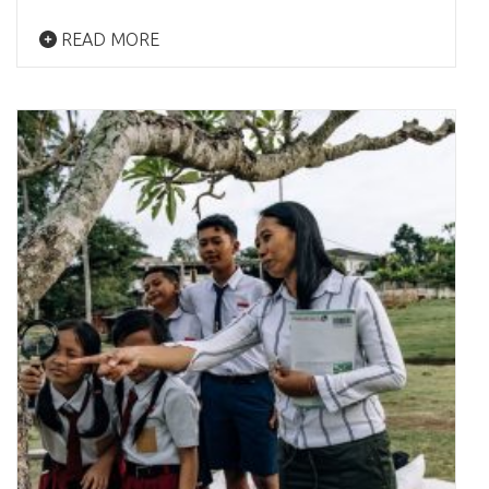
READ MORE