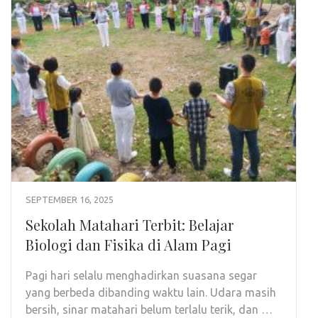
SEPTEMBER 16, 2025
Sekolah Matahari Terbit: Belajar
Biologi dan Fisika di Alam Pagi
Pagi hari selalu menghadirkan suasana segar
yang berbeda dibanding waktu lain. Udara masih
bersih, sinar matahari belum terlalu terik, dan …