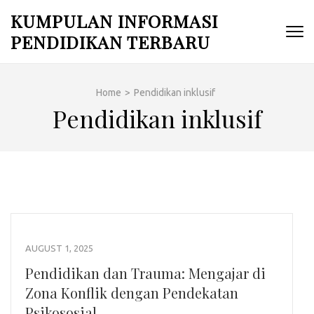
Skip
KUMPULAN INFORMASI
to
PENDIDIKAN TERBARU
content
(Press
Enter)
Home
>
Pendidikan inklusif
Pendidikan inklusif
AUGUST 1, 2025
Pendidikan dan Trauma: Mengajar di
Zona Konflik dengan Pendekatan
Psikososial