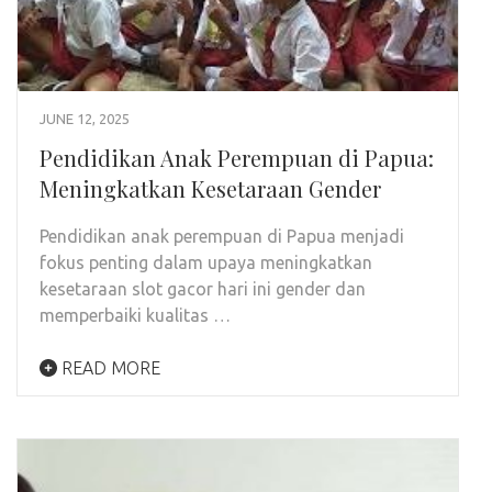
JUNE 12, 2025
Pendidikan Anak Perempuan di Papua:
Meningkatkan Kesetaraan Gender
Pendidikan anak perempuan di Papua menjadi
fokus penting dalam upaya meningkatkan
kesetaraan slot gacor hari ini gender dan
memperbaiki kualitas …
READ MORE