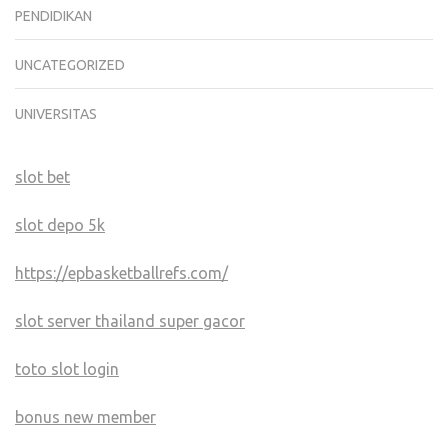
PENDIDIKAN
UNCATEGORIZED
UNIVERSITAS
slot bet
slot depo 5k
https://epbasketballrefs.com/
slot server thailand super gacor
toto slot login
bonus new member