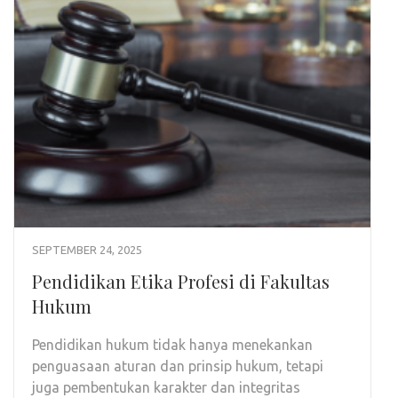
SEPTEMBER 24, 2025
Pendidikan Etika Profesi di Fakultas
Hukum
Pendidikan hukum tidak hanya menekankan
penguasaan aturan dan prinsip hukum, tetapi
juga pembentukan karakter dan integritas