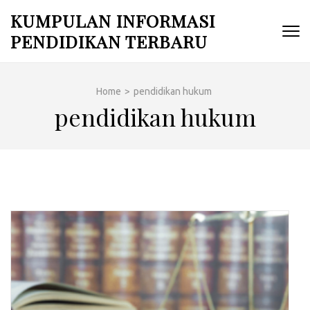
Skip
KUMPULAN INFORMASI
to
PENDIDIKAN TERBARU
content
(Press
Enter)
Home
>
pendidikan hukum
pendidikan hukum