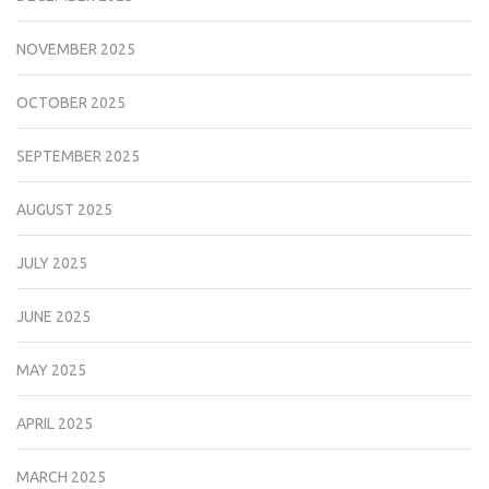
NOVEMBER 2025
OCTOBER 2025
SEPTEMBER 2025
AUGUST 2025
JULY 2025
JUNE 2025
MAY 2025
APRIL 2025
MARCH 2025