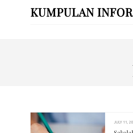
Skip
KUMPULAN INFOR
to
content
(Press
Enter)
JULY 11, 2
Sekola