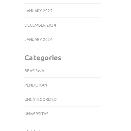
JANUARY 2025
DECEMBER 2024
JANUARY 2024
Categories
BEASISWA
PENDIDIKAN
UNCATEGORIZED
UNIVERSITAS