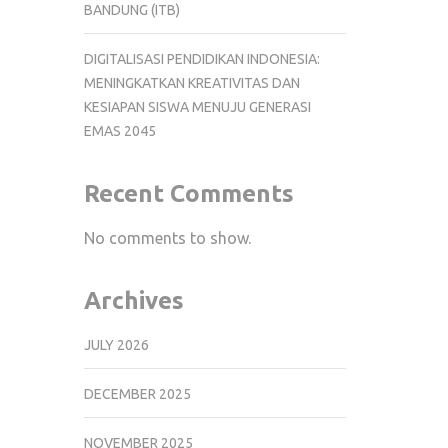
BANDUNG (ITB)
DIGITALISASI PENDIDIKAN INDONESIA:
MENINGKATKAN KREATIVITAS DAN
KESIAPAN SISWA MENUJU GENERASI
EMAS 2045
Recent Comments
No comments to show.
Archives
JULY 2026
DECEMBER 2025
NOVEMBER 2025