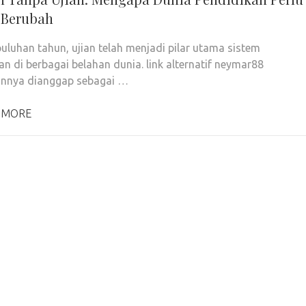
 Berubah
uluhan tahun, ujian telah menjadi pilar utama sistem
an di berbagai belahan dunia. link alternatif neymar88
annya dianggap sebagai …
 MORE