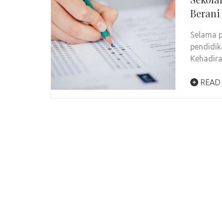
Berani
Selama p
pendidik
Kehadir
READ