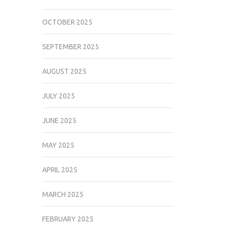
OCTOBER 2025
SEPTEMBER 2025
AUGUST 2025
JULY 2025
JUNE 2025
MAY 2025
APRIL 2025
MARCH 2025
FEBRUARY 2025