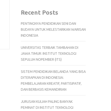
Recent Posts
PENTINGNYA PENDIDIKAN SENI DAN
BUDAYA UNTUK MELESTARIKAN WARISAN
INDONESIA
UNIVERSITAS TERBAIK TAMBAHAN DI
JAWA TIMUR: INSTITUT TEKNOLOGI
SEPULUH NOPEMBER (ITS)
SISTEM PENDIDIKAN BELANDA YANG BISA
DITERAPKAN DI INDONESIA:
PEMBELAJARAN KREATIF, PARTISIPATIF,
DAN BERBASIS KEMANDIRIAN
JURUSAN KULIAH PALING BANYAK
PEMINAT DI INSTITUT TEKNOLOGI