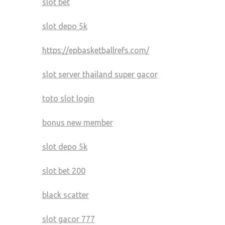
slot bet
slot depo 5k
https://epbasketballrefs.com/
slot server thailand super gacor
toto slot login
bonus new member
slot depo 5k
slot bet 200
black scatter
slot gacor 777