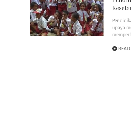
Keseta
Pendidik
upaya me
memperba
READ