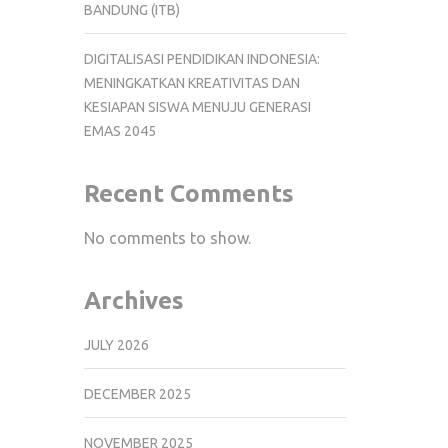
BANDUNG (ITB)
DIGITALISASI PENDIDIKAN INDONESIA:
MENINGKATKAN KREATIVITAS DAN
KESIAPAN SISWA MENUJU GENERASI
EMAS 2045
Recent Comments
No comments to show.
Archives
JULY 2026
DECEMBER 2025
NOVEMBER 2025