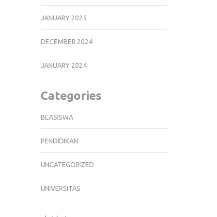
JANUARY 2025
DECEMBER 2024
JANUARY 2024
Categories
BEASISWA
PENDIDIKAN
UNCATEGORIZED
UNIVERSITAS