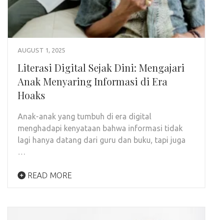
AUGUST 1, 2025
Literasi Digital Sejak Dini: Mengajari
Anak Menyaring Informasi di Era
Hoaks
Anak-anak yang tumbuh di era digital
menghadapi kenyataan bahwa informasi tidak
lagi hanya datang dari guru dan buku, tapi juga
…
READ MORE