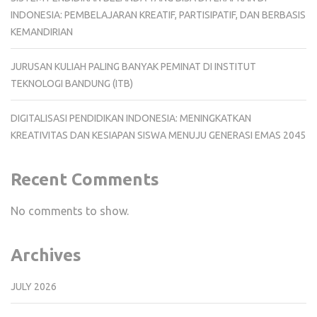
INDONESIA: PEMBELAJARAN KREATIF, PARTISIPATIF, DAN BERBASIS
KEMANDIRIAN
JURUSAN KULIAH PALING BANYAK PEMINAT DI INSTITUT
TEKNOLOGI BANDUNG (ITB)
DIGITALISASI PENDIDIKAN INDONESIA: MENINGKATKAN
KREATIVITAS DAN KESIAPAN SISWA MENUJU GENERASI EMAS 2045
Recent Comments
No comments to show.
Archives
JULY 2026