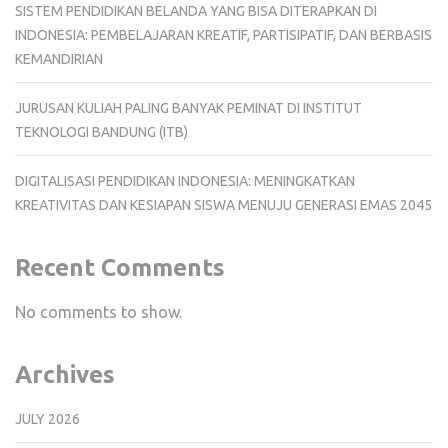
SISTEM PENDIDIKAN BELANDA YANG BISA DITERAPKAN DI
INDONESIA: PEMBELAJARAN KREATIF, PARTISIPATIF, DAN BERBASIS
KEMANDIRIAN
JURUSAN KULIAH PALING BANYAK PEMINAT DI INSTITUT
TEKNOLOGI BANDUNG (ITB)
DIGITALISASI PENDIDIKAN INDONESIA: MENINGKATKAN
KREATIVITAS DAN KESIAPAN SISWA MENUJU GENERASI EMAS 2045
Recent Comments
No comments to show.
Archives
JULY 2026