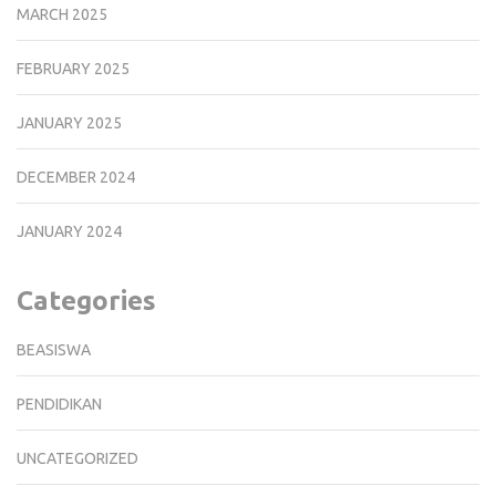
MARCH 2025
FEBRUARY 2025
JANUARY 2025
DECEMBER 2024
JANUARY 2024
Categories
BEASISWA
PENDIDIKAN
UNCATEGORIZED