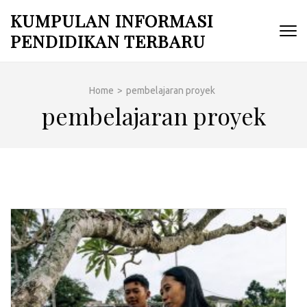
Skip
KUMPULAN INFORMASI
to
PENDIDIKAN TERBARU
content
(Press
Enter)
Home
>
pembelajaran proyek
pembelajaran proyek