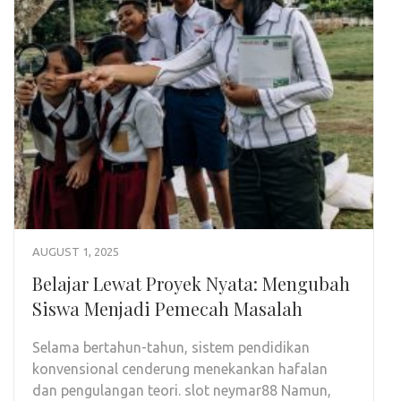
AUGUST 1, 2025
Belajar Lewat Proyek Nyata: Mengubah
Siswa Menjadi Pemecah Masalah
Selama bertahun-tahun, sistem pendidikan
konvensional cenderung menekankan hafalan
dan pengulangan teori. slot neymar88 Namun,