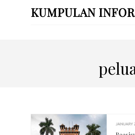
Skip
KUMPULAN INFOR
to
content
(Press
Enter)
pelu
JANUARY 2
Beasis