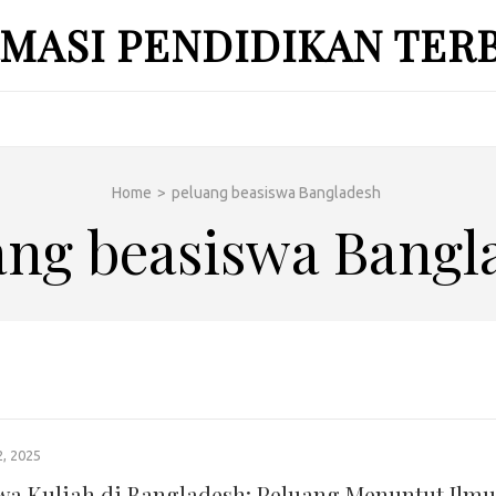
MASI PENDIDIKAN TER
Home
>
peluang beasiswa Bangladesh
ang beasiswa Bangl
, 2025
wa Kuliah di Bangladesh: Peluang Menuntut Ilmu