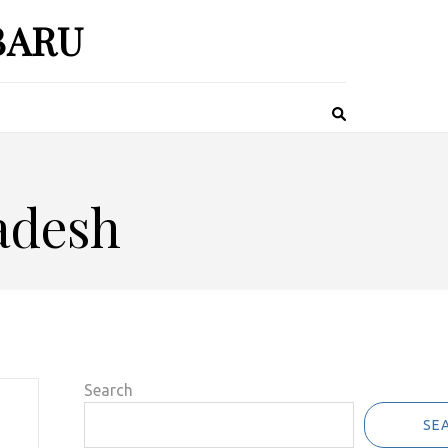
BARU
adesh
Search
SE