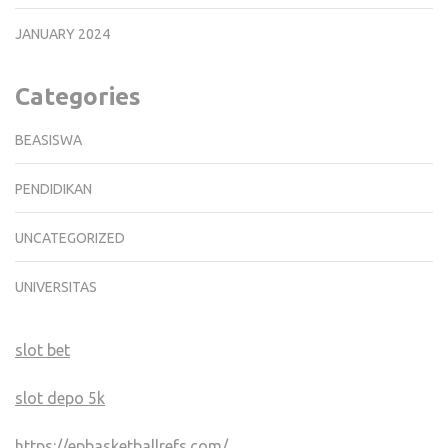
JANUARY 2024
Categories
BEASISWA
PENDIDIKAN
UNCATEGORIZED
UNIVERSITAS
slot bet
slot depo 5k
https://epbasketballrefs.com/