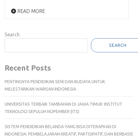
READ MORE
Search
SEARCH
Recent Posts
PENTINGNYA PENDIDIKAN SENI DAN BUDAYA UNTUK
MELESTARIKAN WARISAN INDONESIA
UNIVERSITAS TERBAIK TAMBAHAN DI JAWA TIMUR: INSTITUT
TEKNOLOGI SEPULUH NOPEMBER (ITS)
SISTEM PENDIDIKAN BELANDA YANG BISA DITERAPKAN DI
INDONESIA: PEMBELAJARAN KREATIF, PARTISIPATIF, DAN BERBASIS