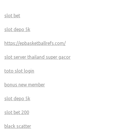
slot bet
slot depo 5k
https://epbasketballrefs.com/
slot server thailand super gacor
toto slot login
bonus new member
slot depo 5k
slot bet 200
black scatter