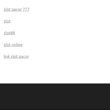
slot gacor 777
slot
slot88
slot online
link slot gacor