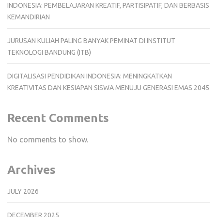
INDONESIA: PEMBELAJARAN KREATIF, PARTISIPATIF, DAN BERBASIS
KEMANDIRIAN
JURUSAN KULIAH PALING BANYAK PEMINAT DI INSTITUT
TEKNOLOGI BANDUNG (ITB)
DIGITALISASI PENDIDIKAN INDONESIA: MENINGKATKAN
KREATIVITAS DAN KESIAPAN SISWA MENUJU GENERASI EMAS 2045
Recent Comments
No comments to show.
Archives
JULY 2026
DECEMBER 2025