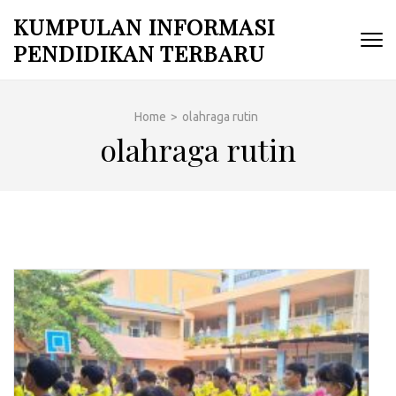
Skip
KUMPULAN INFORMASI
to
PENDIDIKAN TERBARU
content
(Press
Enter)
Home
>
olahraga rutin
olahraga rutin