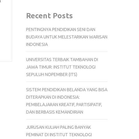
Recent Posts
PENTINGNYA PENDIDIKAN SENI DAN
BUDAYA UNTUK MELESTARIKAN WARISAN
INDONESIA
UNIVERSITAS TERBAIK TAMBAHAN DI
JAWA TIMUR: INSTITUT TEKNOLOGI
SEPULUH NOPEMBER (ITS)
SISTEM PENDIDIKAN BELANDA YANG BISA
DITERAPKAN DI INDONESIA:
PEMBELAJARAN KREATIF, PARTISIPATIF,
DAN BERBASIS KEMANDIRIAN
JURUSAN KULIAH PALING BANYAK
PEMINAT DI INSTITUT TEKNOLOGI