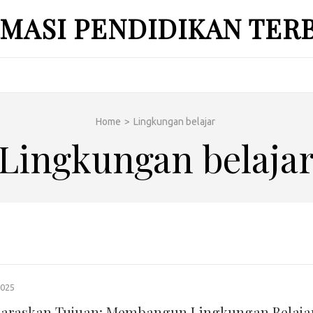
MASI PENDIDIKAN TER
Home
>
Lingkungan belajar
Lingkungan belaja
2025
araskan Tujuan: Membangun Lingkungan Belaja