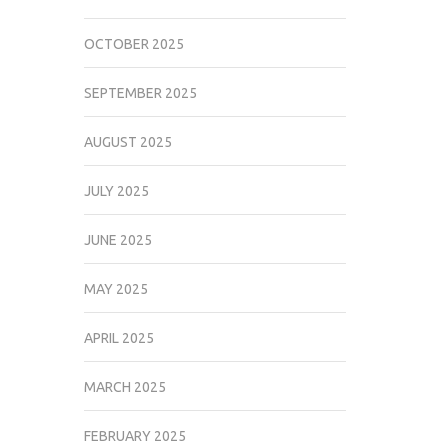
OCTOBER 2025
SEPTEMBER 2025
AUGUST 2025
JULY 2025
JUNE 2025
MAY 2025
APRIL 2025
MARCH 2025
FEBRUARY 2025