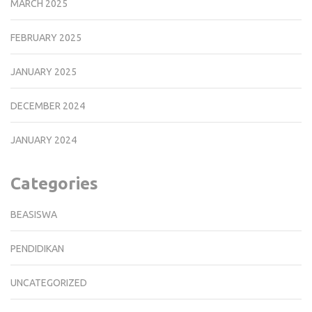
MARCH 2025
FEBRUARY 2025
JANUARY 2025
DECEMBER 2024
JANUARY 2024
Categories
BEASISWA
PENDIDIKAN
UNCATEGORIZED