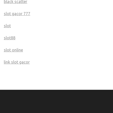
black scatter
slot gacor 777
slot
slot88
slot online
link slot gacor