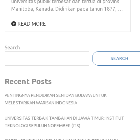
universitas publik terbesar dan tertua di provinsi
Manitoba, Kanada. Didirikan pada tahun 1877, …
READ MORE
Search
SEARCH
Recent Posts
PENTINGNYA PENDIDIKAN SENI DAN BUDAYA UNTUK
MELESTARIKAN WARISAN INDONESIA
UNIVERSITAS TERBAIK TAMBAHAN DI JAWA TIMUR: INSTITUT
TEKNOLOGI SEPULUH NOPEMBER (ITS)