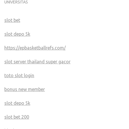
UNIVERSITAS
slot bet
slot depo 5k
https://epbasketballrefs.com/
slot server thailand super gacor
toto slot login
bonus new member
slot depo 5k
slot bet 200