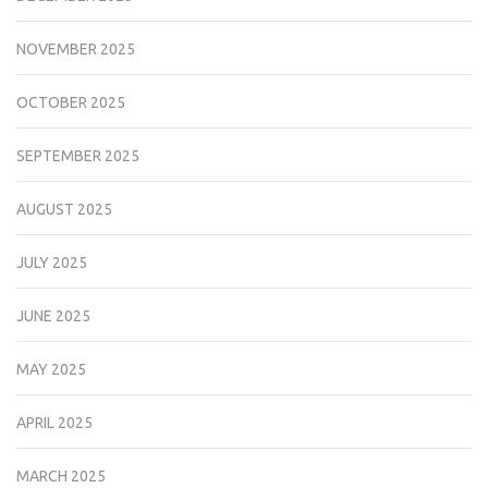
NOVEMBER 2025
OCTOBER 2025
SEPTEMBER 2025
AUGUST 2025
JULY 2025
JUNE 2025
MAY 2025
APRIL 2025
MARCH 2025