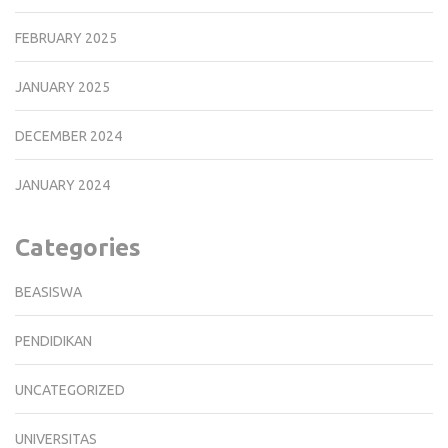
FEBRUARY 2025
JANUARY 2025
DECEMBER 2024
JANUARY 2024
Categories
BEASISWA
PENDIDIKAN
UNCATEGORIZED
UNIVERSITAS