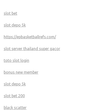
slot bet
slot depo 5k
https://epbasketballrefs.com/
slot server thailand super gacor
toto slot login
bonus new member
slot depo 5k
slot bet 200
black scatter