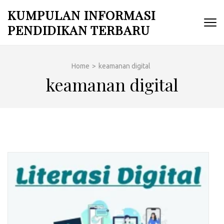
Skip
KUMPULAN INFORMASI
to
PENDIDIKAN TERBARU
content
(Press
Enter)
Home
>
keamanan digital
keamanan digital