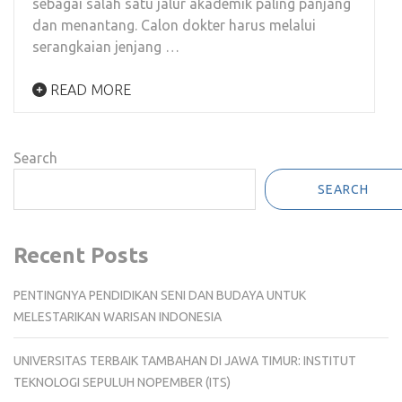
sebagai salah satu jalur akademik paling panjang
dan menantang. Calon dokter harus melalui
serangkaian jenjang …
READ MORE
Search
SEARCH
Recent Posts
PENTINGNYA PENDIDIKAN SENI DAN BUDAYA UNTUK
MELESTARIKAN WARISAN INDONESIA
UNIVERSITAS TERBAIK TAMBAHAN DI JAWA TIMUR: INSTITUT
TEKNOLOGI SEPULUH NOPEMBER (ITS)