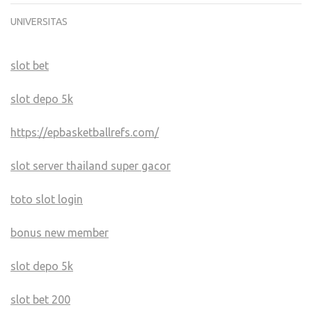
UNIVERSITAS
slot bet
slot depo 5k
https://epbasketballrefs.com/
slot server thailand super gacor
toto slot login
bonus new member
slot depo 5k
slot bet 200