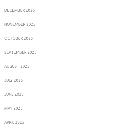
DECEMBER 2025
NOVEMBER 2025
OCTOBER 2025
SEPTEMBER 2025
AUGUST 2025
JULY 2025
JUNE 2025
MAY 2025
APRIL 2025