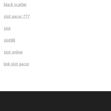
black scatter
slot gacor 777
slot
slot88
slot online
link slot gacor