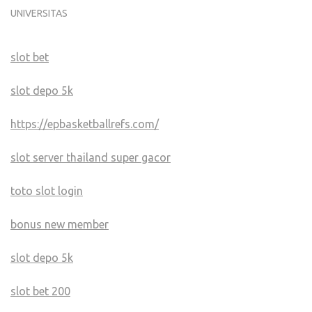
UNIVERSITAS
slot bet
slot depo 5k
https://epbasketballrefs.com/
slot server thailand super gacor
toto slot login
bonus new member
slot depo 5k
slot bet 200