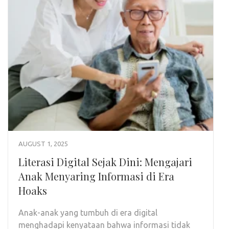
AUGUST 1, 2025
Literasi Digital Sejak Dini: Mengajari
Anak Menyaring Informasi di Era
Hoaks
Anak-anak yang tumbuh di era digital
menghadapi kenyataan bahwa informasi tidak