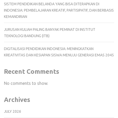
SISTEM PENDIDIKAN BELANDA YANG BISA DITERAPKAN DI
INDONESIA: PEMBELAJARAN KREATIF, PARTISIPATIF, DAN BERBASIS
KEMANDIRIAN
JURUSAN KULIAH PALING BANYAK PEMINAT DI INSTITUT
TEKNOLOGI BANDUNG (ITB)
DIGITALISASI PENDIDIKAN INDONESIA: MENINGKATKAN
KREATIVITAS DAN KESIAPAN SISWA MENUJU GENERASI EMAS 2045
Recent Comments
No comments to show.
Archives
JULY 2026