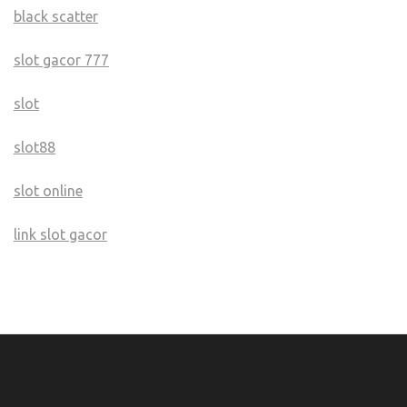
black scatter
slot gacor 777
slot
slot88
slot online
link slot gacor