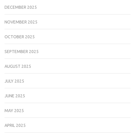
DECEMBER 2025
NOVEMBER 2025
OCTOBER 2025
SEPTEMBER 2025
AUGUST 2025
JULY 2025
JUNE 2025
MAY 2025
APRIL 2025