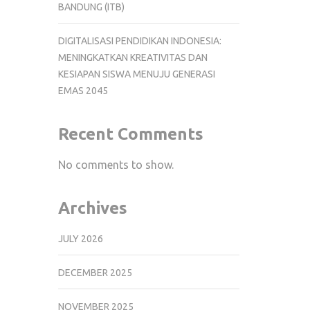
BANDUNG (ITB)
DIGITALISASI PENDIDIKAN INDONESIA:
MENINGKATKAN KREATIVITAS DAN
KESIAPAN SISWA MENUJU GENERASI
EMAS 2045
Recent Comments
No comments to show.
Archives
JULY 2026
DECEMBER 2025
NOVEMBER 2025