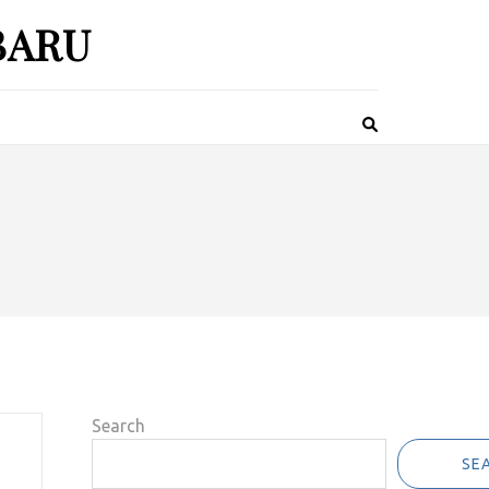
BARU
Search
SE