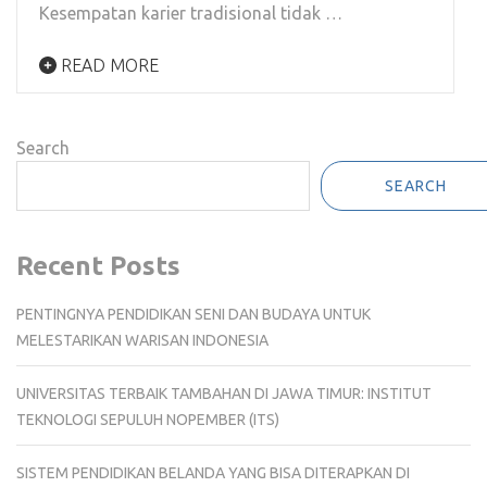
Kesempatan karier tradisional tidak …
READ MORE
Search
SEARCH
Recent Posts
PENTINGNYA PENDIDIKAN SENI DAN BUDAYA UNTUK
MELESTARIKAN WARISAN INDONESIA
UNIVERSITAS TERBAIK TAMBAHAN DI JAWA TIMUR: INSTITUT
TEKNOLOGI SEPULUH NOPEMBER (ITS)
SISTEM PENDIDIKAN BELANDA YANG BISA DITERAPKAN DI