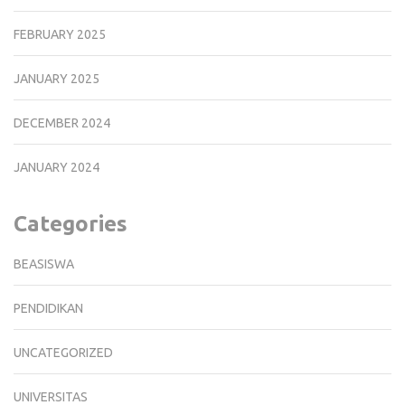
FEBRUARY 2025
JANUARY 2025
DECEMBER 2024
JANUARY 2024
Categories
BEASISWA
PENDIDIKAN
UNCATEGORIZED
UNIVERSITAS