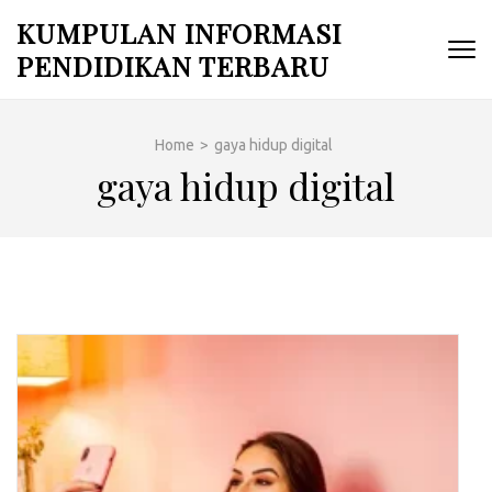
Skip
KUMPULAN INFORMASI
to
PENDIDIKAN TERBARU
content
(Press
Enter)
Home
>
gaya hidup digital
gaya hidup digital