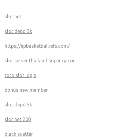
slot bet
slot depo 5k
https://epbasketballrefs.com/
slot server thailand super gacor
toto slot login
bonus new member
slot depo 5k
slot bet 200
black scatter