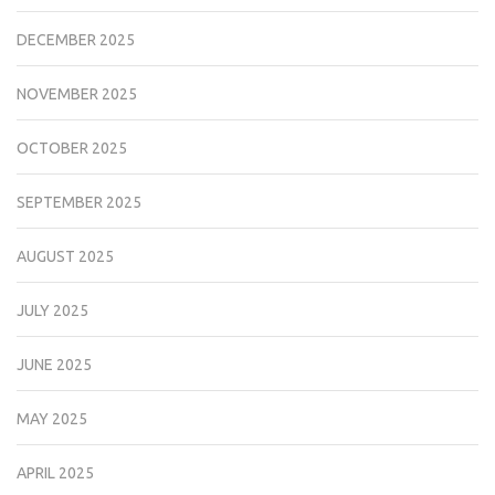
DECEMBER 2025
NOVEMBER 2025
OCTOBER 2025
SEPTEMBER 2025
AUGUST 2025
JULY 2025
JUNE 2025
MAY 2025
APRIL 2025