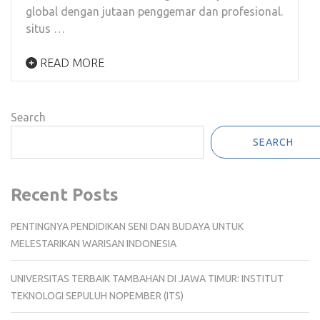
global dengan jutaan penggemar dan profesional.
situs …
READ MORE
Search
SEARCH
Recent Posts
PENTINGNYA PENDIDIKAN SENI DAN BUDAYA UNTUK
MELESTARIKAN WARISAN INDONESIA
UNIVERSITAS TERBAIK TAMBAHAN DI JAWA TIMUR: INSTITUT
TEKNOLOGI SEPULUH NOPEMBER (ITS)