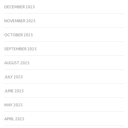
DECEMBER 2025
NOVEMBER 2025
OCTOBER 2025
SEPTEMBER 2025
AUGUST 2025
JULY 2025
JUNE 2025
MAY 2025
APRIL 2025