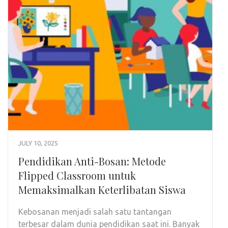
JULY 10, 2025
Pendidikan Anti-Bosan: Metode
Flipped Classroom untuk
Memaksimalkan Keterlibatan Siswa
Kebosanan menjadi salah satu tantangan
terbesar dalam dunia pendidikan saat ini. Banyak