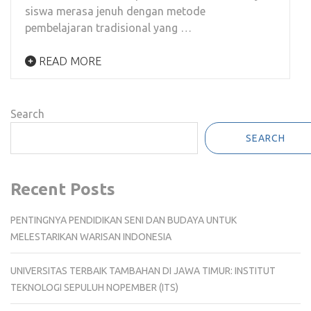
siswa merasa jenuh dengan metode
pembelajaran tradisional yang …
READ MORE
Search
SEARCH
Recent Posts
PENTINGNYA PENDIDIKAN SENI DAN BUDAYA UNTUK
MELESTARIKAN WARISAN INDONESIA
UNIVERSITAS TERBAIK TAMBAHAN DI JAWA TIMUR: INSTITUT
TEKNOLOGI SEPULUH NOPEMBER (ITS)