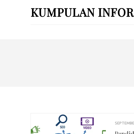
Skip
KUMPULAN INFOR
to
content
(Press
Enter)
SEPTEMBER
Pendid