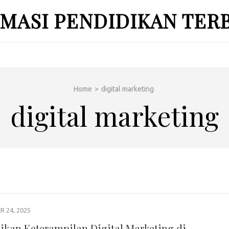
MASI PENDIDIKAN TER
Home
>
digital marketing
digital marketing
 24, 2025
ikan Keterampilan Digital Marketing di