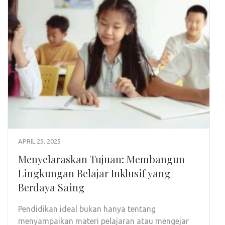
APRIL 25, 2025
Menyelaraskan Tujuan: Membangun
Lingkungan Belajar Inklusif yang
Berdaya Saing
Pendidikan ideal bukan hanya tentang
menyampaikan materi pelajaran atau mengejar