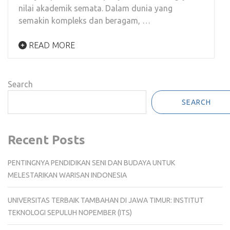
nilai akademik semata. Dalam dunia yang
semakin kompleks dan beragam, …
READ MORE
Search
SEARCH
Recent Posts
PENTINGNYA PENDIDIKAN SENI DAN BUDAYA UNTUK
MELESTARIKAN WARISAN INDONESIA
UNIVERSITAS TERBAIK TAMBAHAN DI JAWA TIMUR: INSTITUT
TEKNOLOGI SEPULUH NOPEMBER (ITS)