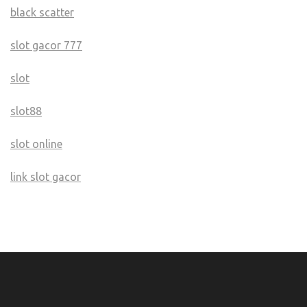
black scatter
slot gacor 777
slot
slot88
slot online
link slot gacor