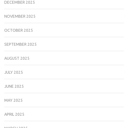
DECEMBER 2025
NOVEMBER 2025
OCTOBER 2025
SEPTEMBER 2025
AUGUST 2025
JULY 2025
JUNE 2025
MAY 2025
APRIL 2025