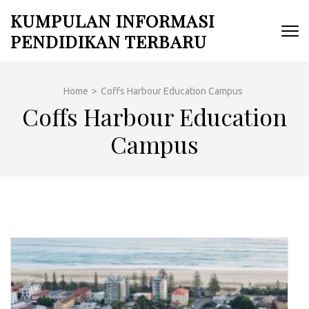
Skip
KUMPULAN INFORMASI
to
PENDIDIKAN TERBARU
content
(Press
Enter)
Home
>
Coffs Harbour Education Campus
Coffs Harbour Education
Campus