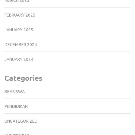
MARCH 2025
FEBRUARY 2025
JANUARY 2025
DECEMBER 2024
JANUARY 2024
Categories
BEASISWA
PENDIDIKAN
UNCATEGORIZED