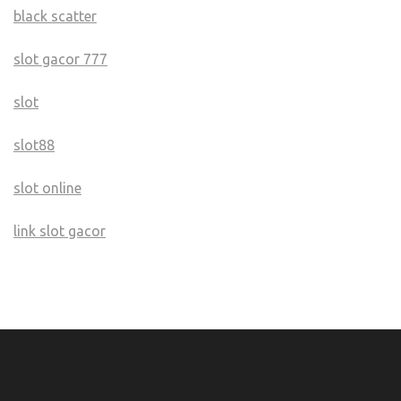
black scatter
slot gacor 777
slot
slot88
slot online
link slot gacor