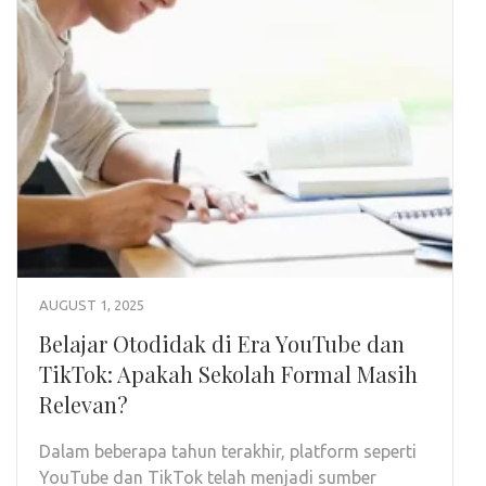
AUGUST 1, 2025
Belajar Otodidak di Era YouTube dan
TikTok: Apakah Sekolah Formal Masih
Relevan?
Dalam beberapa tahun terakhir, platform seperti
YouTube dan TikTok telah menjadi sumber