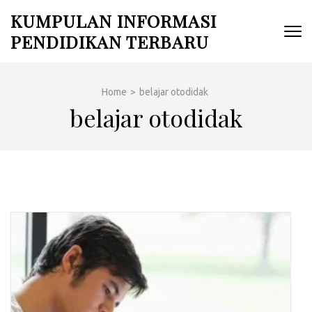
Skip
KUMPULAN INFORMASI
to
PENDIDIKAN TERBARU
content
(Press
Enter)
Home
>
belajar otodidak
belajar otodidak