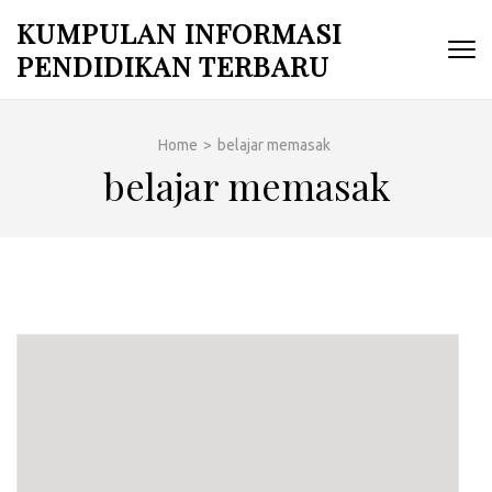
Skip
KUMPULAN INFORMASI
to
PENDIDIKAN TERBARU
content
(Press
Enter)
Home
>
belajar memasak
belajar memasak