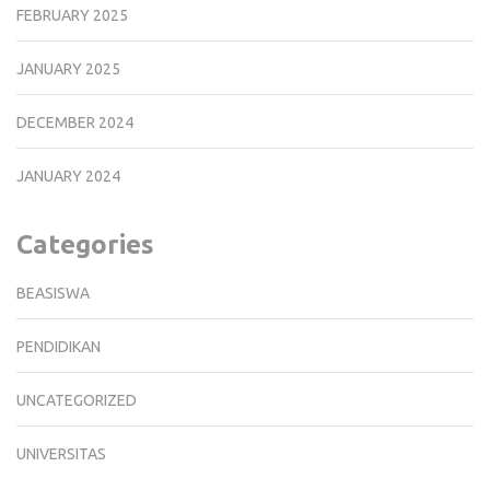
FEBRUARY 2025
JANUARY 2025
DECEMBER 2024
JANUARY 2024
Categories
BEASISWA
PENDIDIKAN
UNCATEGORIZED
UNIVERSITAS