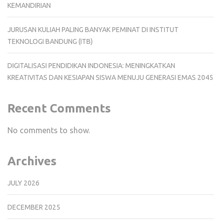
KEMANDIRIAN
JURUSAN KULIAH PALING BANYAK PEMINAT DI INSTITUT
TEKNOLOGI BANDUNG (ITB)
DIGITALISASI PENDIDIKAN INDONESIA: MENINGKATKAN
KREATIVITAS DAN KESIAPAN SISWA MENUJU GENERASI EMAS 2045
Recent Comments
No comments to show.
Archives
JULY 2026
DECEMBER 2025