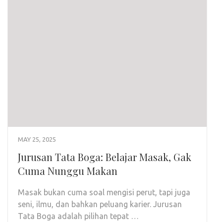
MAY 25, 2025
Jurusan Tata Boga: Belajar Masak, Gak
Cuma Nunggu Makan
Masak bukan cuma soal mengisi perut, tapi juga
seni, ilmu, dan bahkan peluang karier. Jurusan
Tata Boga adalah pilihan tepat …