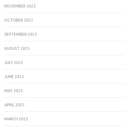
NOVEMBER 2025
OCTOBER 2025
SEPTEMBER 2025
AUGUST 2025
JULY 2025
JUNE 2025
MAY 2025
APRIL 2025
MARCH 2025