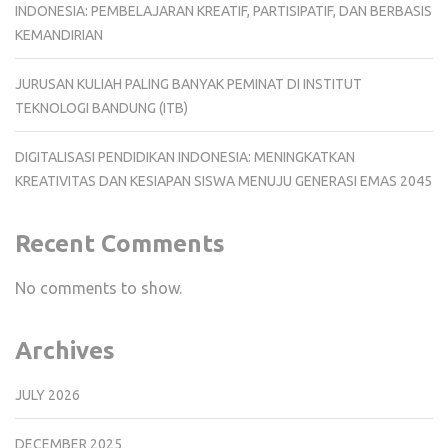
INDONESIA: PEMBELAJARAN KREATIF, PARTISIPATIF, DAN BERBASIS
KEMANDIRIAN
JURUSAN KULIAH PALING BANYAK PEMINAT DI INSTITUT
TEKNOLOGI BANDUNG (ITB)
DIGITALISASI PENDIDIKAN INDONESIA: MENINGKATKAN
KREATIVITAS DAN KESIAPAN SISWA MENUJU GENERASI EMAS 2045
Recent Comments
No comments to show.
Archives
JULY 2026
DECEMBER 2025