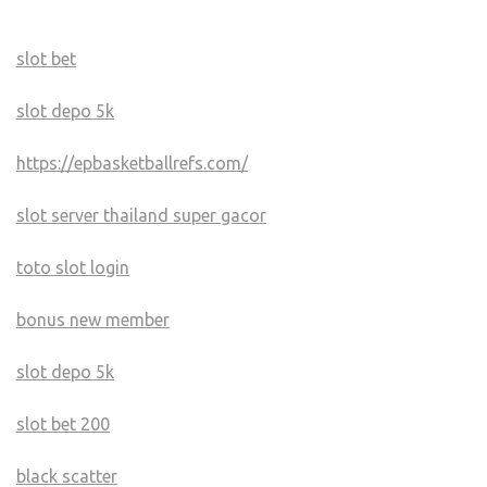
slot bet
slot depo 5k
https://epbasketballrefs.com/
slot server thailand super gacor
toto slot login
bonus new member
slot depo 5k
slot bet 200
black scatter