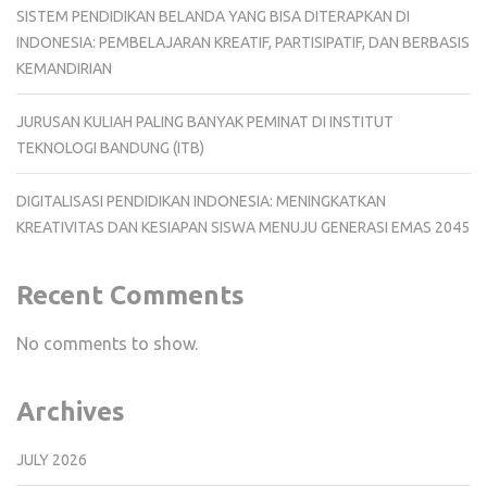
SISTEM PENDIDIKAN BELANDA YANG BISA DITERAPKAN DI
INDONESIA: PEMBELAJARAN KREATIF, PARTISIPATIF, DAN BERBASIS
KEMANDIRIAN
JURUSAN KULIAH PALING BANYAK PEMINAT DI INSTITUT
TEKNOLOGI BANDUNG (ITB)
DIGITALISASI PENDIDIKAN INDONESIA: MENINGKATKAN
KREATIVITAS DAN KESIAPAN SISWA MENUJU GENERASI EMAS 2045
Recent Comments
No comments to show.
Archives
JULY 2026