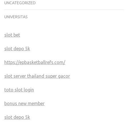
UNCATEGORIZED
UNIVERSITAS
slot bet
slot depo 5k
https://epbasketballrefs.com/
slot server thailand super gacor
toto slot login
bonus new member
slot depo 5k