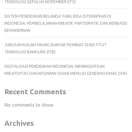
TEKNOLOGI SEPULUH NOPEMBER (ITS)
SISTEM PENDIDIKAN BELANDA YANG BISA DITERAPKAN DI
INDONESIA: PEMBELAJARAN KREATIF, PARTISIPATIF, DAN BERBASIS
KEMANDIRIAN
JURUSAN KULIAH PALING BANYAK PEMINAT DI INSTITUT
TEKNOLOGI BANDUNG (ITB)
DIGITALISASI PENDIDIKAN INDONESIA: MENINGKATKAN
KREATIVITAS DAN KESIAPAN SISWA MENUJU GENERASI EMAS 2045
Recent Comments
No comments to show.
Archives