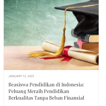
JANUARY 12, 2025
Beasiswa Pendidikan di Indonesia:
Peluang Meraih Pendidikan
Berkualitas Tanpa Beban Finansial