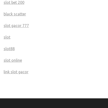
slot bet 200
black scatter
slot gacor 777
slot
slot88
slot online
link slot gacor