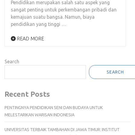
Pendidikan merupakan salah satu aspek yang
sangat penting untuk perkembangan pribadi dan
kemajuan suatu bangsa. Namun, biaya
pendidikan yang tinggi …
READ MORE
Search
SEARCH
Recent Posts
PENTINGNYA PENDIDIKAN SENI DAN BUDAYA UNTUK
MELESTARIKAN WARISAN INDONESIA
UNIVERSITAS TERBAIK TAMBAHAN DI JAWA TIMUR: INSTITUT