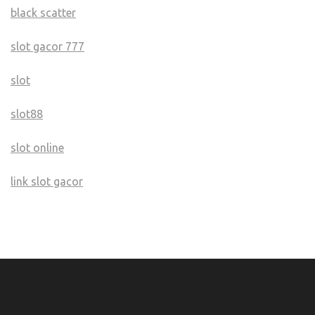
black scatter
slot gacor 777
slot
slot88
slot online
link slot gacor