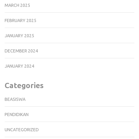
MARCH 2025
FEBRUARY 2025
JANUARY 2025
DECEMBER 2024
JANUARY 2024
Categories
BEASISWA
PENDIDIKAN
UNCATEGORIZED