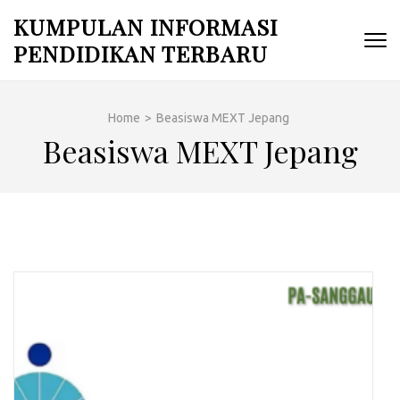
Skip
KUMPULAN INFORMASI
to
PENDIDIKAN TERBARU
content
(Press
Enter)
Home
>
Beasiswa MEXT Jepang
Beasiswa MEXT Jepang