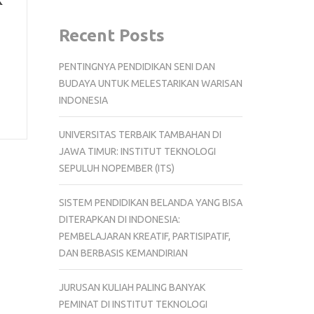
Recent Posts
PENTINGNYA PENDIDIKAN SENI DAN
BUDAYA UNTUK MELESTARIKAN WARISAN
INDONESIA
UNIVERSITAS TERBAIK TAMBAHAN DI
JAWA TIMUR: INSTITUT TEKNOLOGI
SEPULUH NOPEMBER (ITS)
SISTEM PENDIDIKAN BELANDA YANG BISA
DITERAPKAN DI INDONESIA:
PEMBELAJARAN KREATIF, PARTISIPATIF,
DAN BERBASIS KEMANDIRIAN
JURUSAN KULIAH PALING BANYAK
PEMINAT DI INSTITUT TEKNOLOGI