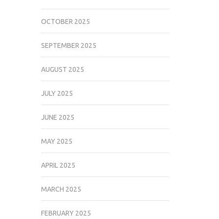
OCTOBER 2025
SEPTEMBER 2025
AUGUST 2025
JULY 2025
JUNE 2025
MAY 2025
APRIL 2025
MARCH 2025
FEBRUARY 2025