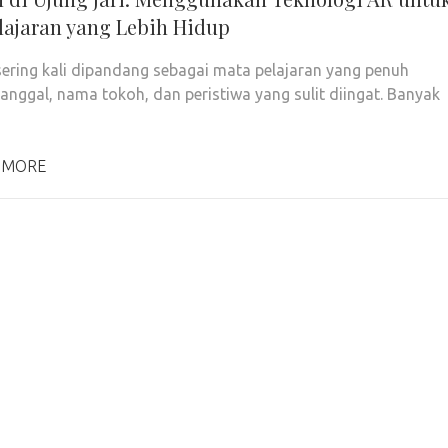
ajaran yang Lebih Hidup
sering kali dipandang sebagai mata pelajaran yang penuh
anggal, nama tokoh, dan peristiwa yang sulit diingat. Banyak
 MORE