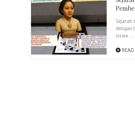
Pembel
Sejarah 
dengan t
siswa …
READ