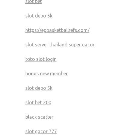
slot bet
slot depo 5k
https://epbasketballrefs.com/
slot server thailand super gacor
toto slot login
bonus new member
slot depo 5k
slot bet 200
black scatter
slot gacor 777