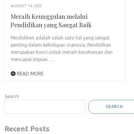
AUGUST 14, 2025
Meraih Keunggulan melalui
Pendidikan yang Sangat Baik
Pendidikan adalah salah satu hal yang sangat
penting dalam kehidupan manusia. Pendidikan
merupakan kunci untuk meraih kesuksesan dan
mencapai impian. …
READ MORE
Search
SEARCH
Recent Posts