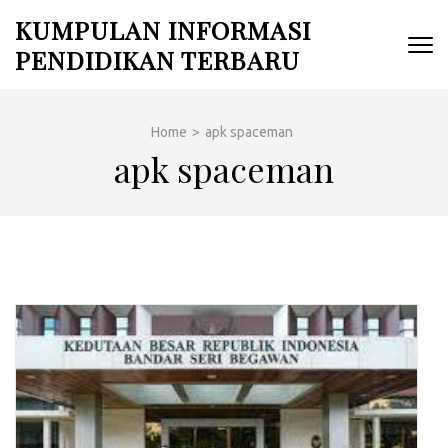
Skip
KUMPULAN INFORMASI
to
PENDIDIKAN TERBARU
content
(Press
Enter)
Home
>
apk spaceman
apk spaceman