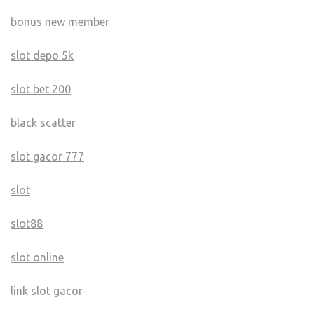
bonus new member
slot depo 5k
slot bet 200
black scatter
slot gacor 777
slot
slot88
slot online
link slot gacor