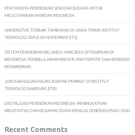
PENTINGNYA PENDIDIKAN SENI DAN BUDAYA UNTUK
MELESTARIKAN WARISAN INDONESIA
UNIVERSITAS TERBAIK TAMBAHAN DI JAWA TIMUR: INSTITUT
TEKNOLOGI SEPULUH NOPEMBER (ITS)
SISTEM PENDIDIKAN BELANDA YANG BISA DITERAPKAN DI
INDONESIA: PEMBELAJARAN KREATIF, PARTISIPATIF, DAN BERBASIS
KEMANDIRIAN
JURUSAN KULIAH PALING BANYAK PEMINAT DI INSTITUT
TEKNOLOGI BANDUNG (ITB)
DIGITALISASI PENDIDIKAN INDONESIA: MENINGKATKAN
KREATIVITAS DAN KESIAPAN SISWA MENUJU GENERASI EMAS 2045
Recent Comments