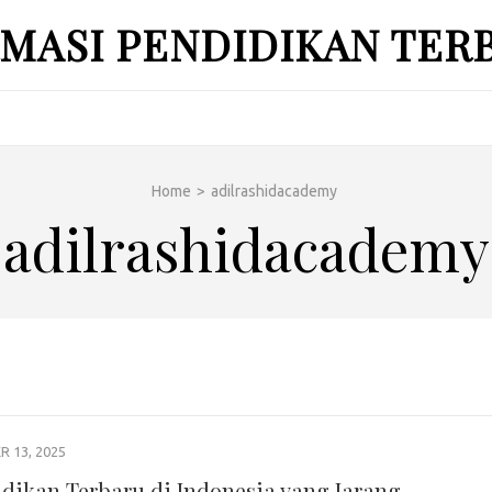
MASI PENDIDIKAN TER
Home
>
adilrashidacademy
adilrashidacademy
 13, 2025
idikan Terbaru di Indonesia yang Jarang