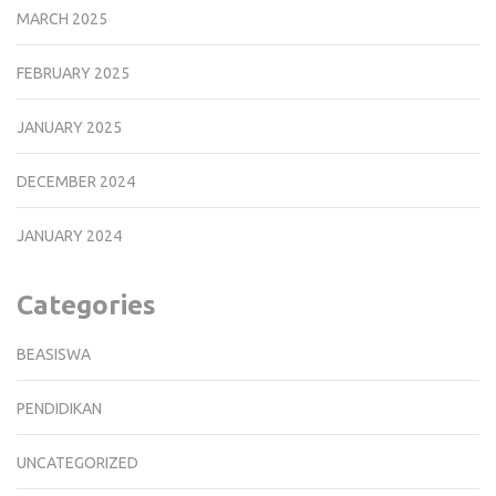
MARCH 2025
FEBRUARY 2025
JANUARY 2025
DECEMBER 2024
JANUARY 2024
Categories
BEASISWA
PENDIDIKAN
UNCATEGORIZED