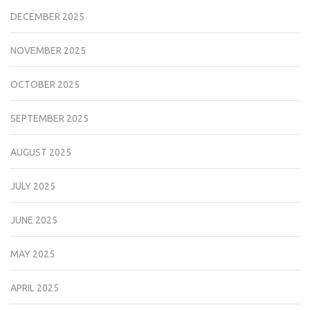
DECEMBER 2025
NOVEMBER 2025
OCTOBER 2025
SEPTEMBER 2025
AUGUST 2025
JULY 2025
JUNE 2025
MAY 2025
APRIL 2025