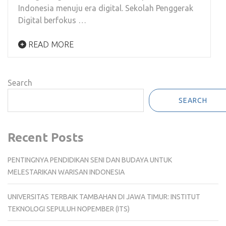
Indonesia menuju era digital. Sekolah Penggerak
Digital berfokus …
READ MORE
Search
SEARCH
Recent Posts
PENTINGNYA PENDIDIKAN SENI DAN BUDAYA UNTUK
MELESTARIKAN WARISAN INDONESIA
UNIVERSITAS TERBAIK TAMBAHAN DI JAWA TIMUR: INSTITUT
TEKNOLOGI SEPULUH NOPEMBER (ITS)