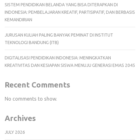
SISTEM PENDIDIKAN BELANDA YANG BISA DITERAPKAN DI
INDONESIA: PEMBELAJARAN KREATIF, PARTISIPATIF, DAN BERBASIS
KEMANDIRIAN
JURUSAN KULIAH PALING BANYAK PEMINAT DI INSTITUT
TEKNOLOGI BANDUNG (ITB)
DIGITALISASI PENDIDIKAN INDONESIA: MENINGKATKAN
KREATIVITAS DAN KESIAPAN SISWA MENUJU GENERASI EMAS 2045
Recent Comments
No comments to show.
Archives
JULY 2026